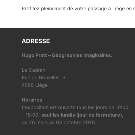
Profitez pleinement de votre passage à Liège en c
ADRESSE
Hugo Pratt – Géographies imaginaires.
Le Cadran
Rue de Bruxelles, 6
4000 Liège
Horaires
L’exposition est ouverte tous les jours de 10:00
– 18:00,
sauf les lundis (jour de fermeture),
du 26 mars au 04 octobre 2026.