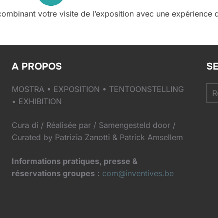
ombinant votre visite de l’exposition avec une expérience 
A PROPOS
S
Re
MOSTRA •
EXPOSITION
•
TENTOONSTELLING
:
•
EXHIBITION
Cura di / Réalisée par / Samengesteld door /
Curated by Patrizia Zanotti & Patrick Amsellem
Informations pratiques, presse &
réservations groupes
:
com@inventives.be