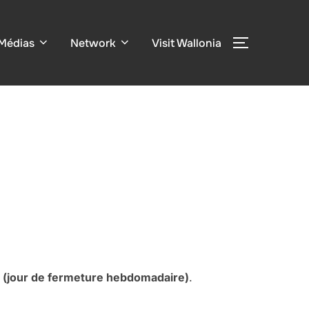
Médias
Network
Visit Wallonia
BASCULER 
di (jour de fermeture hebdomadaire)
.